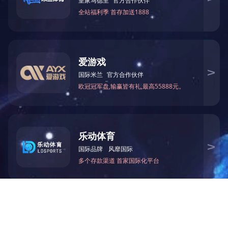
该混料机是在原逆流混料机的基础上发展起来的一种新型